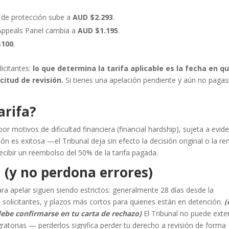
sa de protección sube a
AUD $2.293
.
d Appeals Panel cambia a
AUD $1.195
.
$100
.
icitantes:
lo que determina la tarifa aplicable es la fecha en q
citud de revisión.
Si tienes una apelación pendiente y aún no pagas
.
arifa?
r motivos de dificultad financiera (financial hardship), sujeta a evid
n es exitosa —el Tribunal deja sin efecto la decisión original o la re
cibir un reembolso del 50% de la tarifa pagada.
 (y no perdona errores)
para apelar siguen siendo estrictos: generalmente 28 días desde la
os solicitantes, y plazos más cortos para quienes están en detención.
(
debe confirmarse en tu carta de rechazo)
El Tribunal no puede exte
ratorias — perderlos significa perder tu derecho a revisión de forma