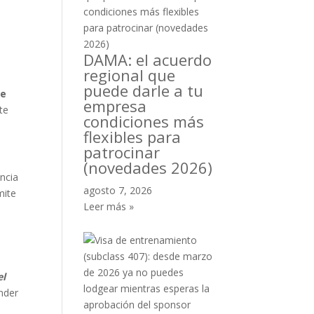
DAMA: el acuerdo
regional que
puede darle a tu
ue
empresa
te
condiciones más
flexibles para
patrocinar
(novedades 2026)
encia
agosto 7, 2026
mite
Leer más »
el
nder