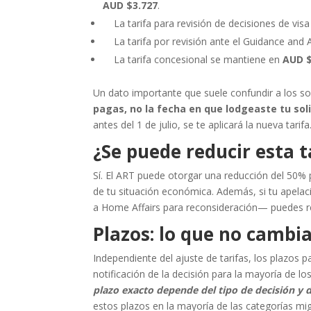
AUD $3.727
.
La tarifa para revisión de decisiones de vi
La tarifa por revisión ante el Guidance an
La tarifa concesional se mantiene en
AUD 
Un dato importante que suele confundir a los sol
pagas, no la fecha en que lodgeaste tu soli
antes del 1 de julio, se te aplicará la nueva tarifa
¿Se puede reducir esta t
Sí. El ART puede otorgar una reducción del 50% po
de tu situación económica. Además, si tu apelació
a Home Affairs para reconsideración— puedes re
Plazos: lo que no cambia
Independiente del ajuste de tarifas, los plazos 
notificación de la decisión para la mayoría de l
plazo exacto depende del tipo de decisión y 
estos plazos en la mayoría de las categorías mig