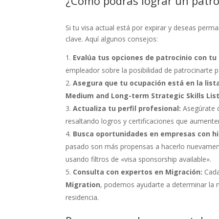
¿Cómo podrás lograr un patro
Si tu visa actual está por expirar y deseas perm
clave. Aquí algunos consejos:
Evalúa tus opciones de patrocinio con t
empleador sobre la posibilidad de patrocinarte 
Asegura que tu ocupación está en la lis
Medium and Long-term Strategic Skills Lis
Actualiza tu perfil profesional:
Asegúrate de
resaltando logros y certificaciones que aumente
Busca oportunidades en empresas con his
pasado son más propensas a hacerlo nuevament
usando filtros de «visa sponsorship available».
Consulta con expertos en Migración:
Cada
Migration
, podemos ayudarte a determinar la m
residencia.