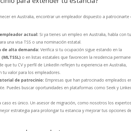
cinio para extender tu estancia?
anecer en Australia, encontrar un empleador dispuesto a patrocinarte
u empleador actual:
Si ya tienes un empleo en Australia, habla con t
para una visa TSS o una nominación estatal.
ta de alta demanda:
Verifica si tu ocupación sigue estando en la
t (MLTSSL)
o en listas estatales que favorecen la residencia permane
 que tu CV y perfil de LinkedIn reflejen tu experiencia en Australia,
n tu valor para los empleadores.
torial de patrocinio:
Empresas que han patrocinado empleados en
e. Puedes buscar oportunidades en plataformas como Seek y Linke
 caso es único. Un asesor de migración, como nosotros los experto
ejor estrategia para prolongar tu estancia y mejorar tus opciones d