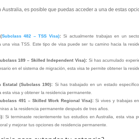
n Australia, es posible que puedas acceder a una de estas opc
(
Subclass 482 – TSS Visa)
:
Si actualmente trabajas en un sect
 una visa TSS. Este tipo de visa puede ser tu camino hacia la resid
Subclass 189 – Skilled Independent Visa):
Si has acumulado experi
esario en el sistema de migración, esta visa te permite obtener la resid
 Estatal (Subclass 190):
Si has trabajado en un estado específic
 esta visa y obtener la residencia permanente.
Subclass 491 – Skilled Work Regional Visa):
Si vives y trabajas e
 miras a la residencia permanente después de tres años.
5):
Si terminaste recientemente tus estudios en Australia, esta visa 
boral y mejorar tus opciones de residencia permanente.