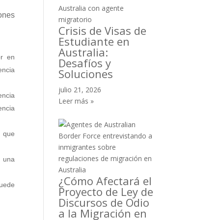
iones
Crisis de Visas de
Estudiante en
Australia:
or en
Desafíos y
encia
Soluciones
julio 21, 2026
encia
Leer más »
encia
o que
n una
¿Cómo Afectará el
puede
Proyecto de Ley de
Discursos de Odio
a la Migración en