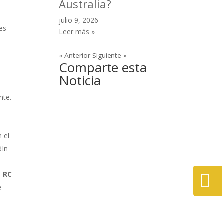
Australia?
julio 9, 2026
 es
Leer más »
« Anterior
Siguiente »
u
Comparte esta
Noticia
nte.
 el
dIn
s
RC

e